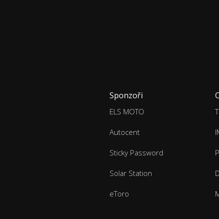
Sponzoři
ELS MOTO
T
Autocent
Sticky Password
P
Solar Station
D
eToro