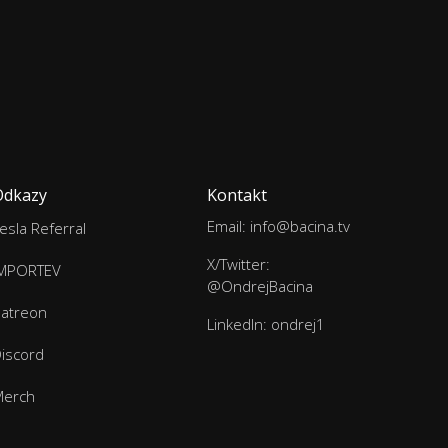
Odkazy
Kontakt
Email: info@bacina.tv
esla Referral
X/Twitter:
IMPORTEV
@OndrejBacina
atreon
LinkedIn: ondrej1
iscord
Merch