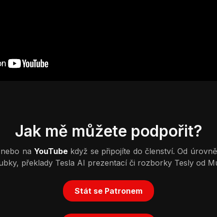
Jak mě můžete podpořit?
nebo na
YouTube
když se připojíte do členství. Od úrovn
loubky, překlady Tesla AI prezentací či rozborky Tesly od M
Stát se Patronem