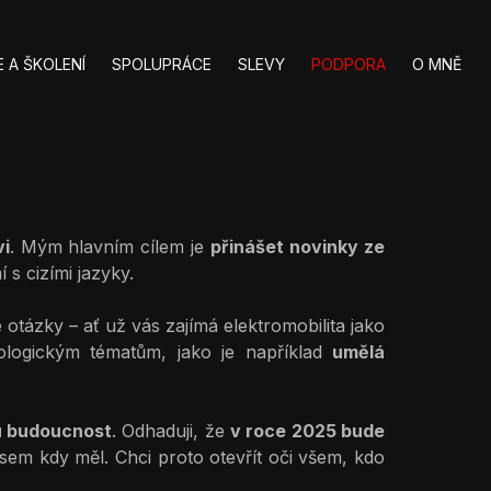
 A ŠKOLENÍ
SPOLUPRÁCE
SLEVY
PODPORA
O MNĚ
vi
. Mým hlavním cílem je
přinášet novinky ze
 s cizími jazyky.
 otázky – ať už vás zajímá elektromobilita jako
logickým tématům, jako je například
umělá
ou budoucnost
. Odhaduji, že
v roce 2025 bude
é jsem kdy měl. Chci proto otevřít oči všem, kdo