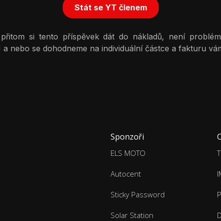
Stát se YT členem
itom si tento příspěvek dát do nákladů, není problém.
 a nebo se dohodneme na individuální částce a fakturu vám
Sponzoři
ELS MOTO
T
Autocent
Sticky Password
P
Solar Station
D