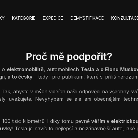
KY
KATEGORIE
EXPEDICE
DEMYSTIFIKACE
KONZULTACE
Proč mě podpořit?
y o
elektromobilitě
, automobilech
Tesla a o Elonu Musko
ií, a to česky
– tedy i pro publikum, které si příliš nerozumí
. Tak, abyste v mých videích našli odpovědi na všechny své
ly uvažujete. Nevyhýbám se ale ani obecnějším techno
 100 tisíc kilometrů. I díky tomu pevně
věřím v elektrick
suvky
! Tesla je navíc to nejlepší a nejzábavnější auto, jak