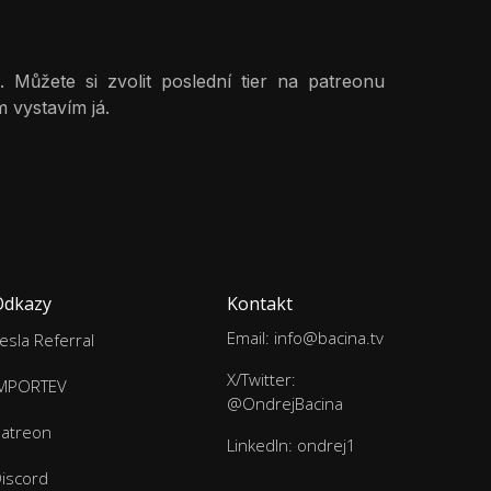
 Můžete si zvolit poslední tier na patreonu
 vystavím já.
Odkazy
Kontakt
Email: info@bacina.tv
esla Referral
X/Twitter:
IMPORTEV
@OndrejBacina
atreon
LinkedIn: ondrej1
iscord