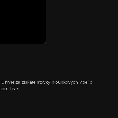
ě Univeriza získáte stovky hloubkových videí o
unro Live.