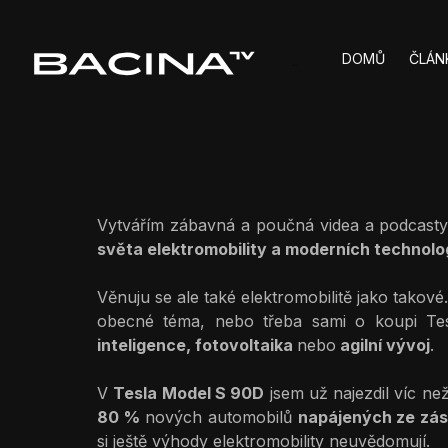
DOMŮ
ČLÁN
Vytvářím zábavná a poučná videa a podcast
světa elektromobility a moderních technolog
Věnuju se ale také elektromobilitě jako takové
obecné téma, nebo třeba sami o koupi Tes
inteligence, fotovoltaika
nebo
agilní vývoj
.
V
Tesla Model S 90D
jsem už najezdil víc než
80 %
nových automobilů
napájených ze zá
si ještě výhody elektromobility neuvědomují.