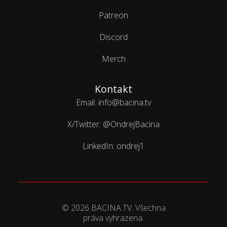
Patreon
Discord
Merch
Kontakt
Email: info@bacina.tv
X/Twitter: @OndrejBacina
LinkedIn: ondrej1
© 2026 BACINA.TV. Všechna
práva vyhrazena.