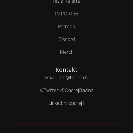
Tesla Referral
IMPORTEV
Patreon
Discord
Merch
Kontakt
Email: info@bacina.tv
X/Twitter: @OndrejBacina
LinkedIn: ondrej1