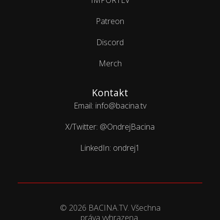
IMPORTEV
Patreon
Discord
Merch
Kontakt
Email: info@bacina.tv
X/Twitter: @OndrejBacina
LinkedIn: ondrej1
© 2026 BACINA.TV. Všechna
práva vyhrazena.