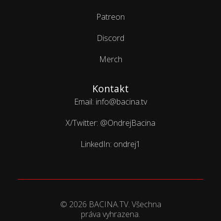
Patreon
Discord
Merch
Kontakt
Email: info@bacina.tv
X/Twitter: @OndrejBacina
LinkedIn: ondrej1
© 2026 BACINA.TV. Všechna
práva vyhrazena.