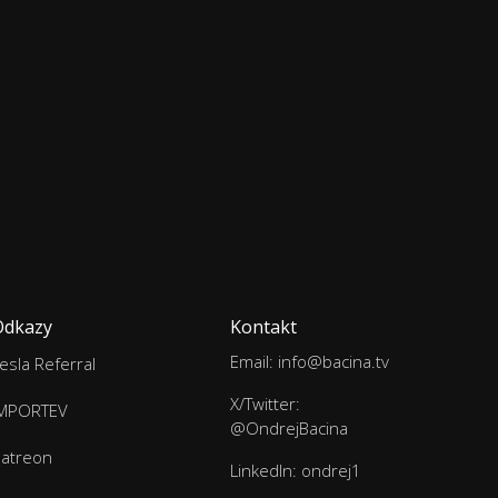
Odkazy
Kontakt
Email: info@bacina.tv
esla Referral
X/Twitter:
IMPORTEV
@OndrejBacina
atreon
LinkedIn: ondrej1