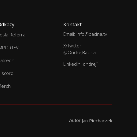
Odkazy
Kontakt
Email: info@bacina.tv
esla Referral
X/Twitter:
IMPORTEV
@OndrejBacina
atreon
LinkedIn: ondrej1
iscord
Merch
Autor
Jan Piechaczek