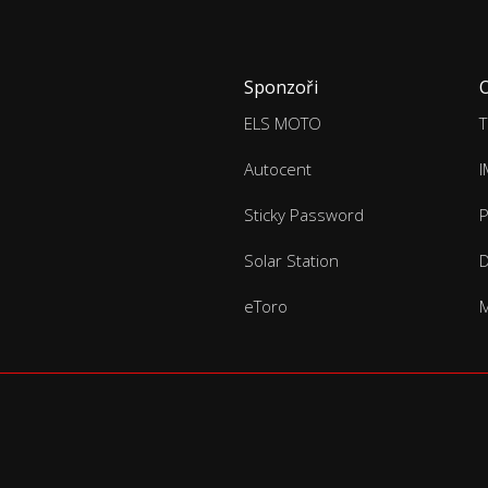
Sponzoři
ELS MOTO
T
Autocent
Sticky Password
P
Solar Station
D
eToro