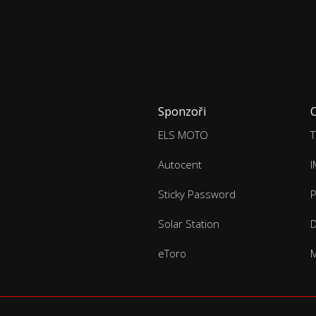
Sponzoři
ELS MOTO
T
Autocent
Sticky Password
P
Solar Station
D
eToro