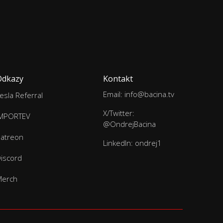
Odkazy
Kontakt
Email: info@bacina.tv
esla Referral
X/Twitter:
IMPORTEV
@OndrejBacina
atreon
LinkedIn: ondrej1
iscord
Merch