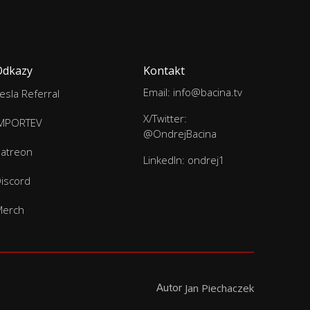
Odkazy
Kontakt
Email: info@bacina.tv
esla Referral
X/Twitter:
IMPORTEV
@OndrejBacina
atreon
LinkedIn: ondrej1
iscord
Merch
Autor
Jan Piechaczek