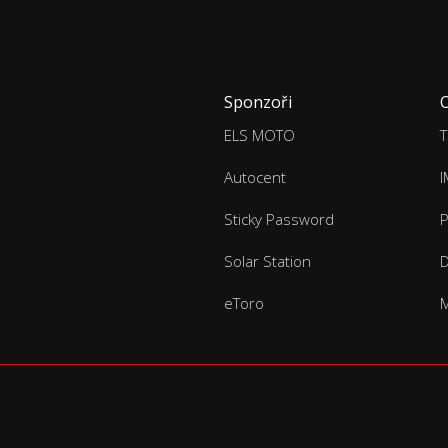
Sponzoři
ELS MOTO
T
Autocent
Sticky Password
P
Solar Station
D
eToro