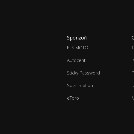
Sponzoři
ELS MOTO
T
Autocent
Sticky Password
P
Solar Station
D
eToro