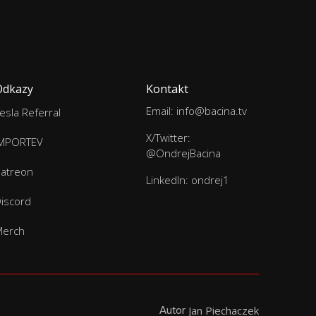
Odkazy
Kontakt
Email: info@bacina.tv
esla Referral
X/Twitter:
IMPORTEV
@OndrejBacina
atreon
LinkedIn: ondrej1
iscord
Merch
Autor
Jan Piechaczek